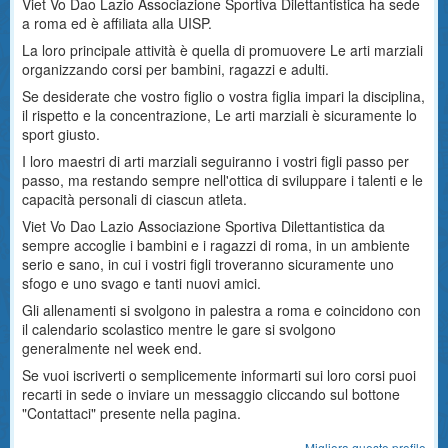
Viet Vo Dao Lazio Associazione Sportiva Dilettantistica ha sede
a roma ed è affiliata alla UISP.
La loro principale attività è quella di promuovere Le arti marziali
organizzando corsi per bambini, ragazzi e adulti.
Se desiderate che vostro figlio o vostra figlia impari la disciplina,
il rispetto e la concentrazione, Le arti marziali è sicuramente lo
sport giusto.
I loro maestri di arti marziali seguiranno i vostri figli passo per
passo, ma restando sempre nell'ottica di sviluppare i talenti e le
capacità personali di ciascun atleta.
Viet Vo Dao Lazio Associazione Sportiva Dilettantistica da
sempre accoglie i bambini e i ragazzi di roma, in un ambiente
serio e sano, in cui i vostri figli troveranno sicuramente uno
sfogo e uno svago e tanti nuovi amici.
Gli allenamenti si svolgono in palestra a roma e coincidono con
il calendario scolastico mentre le gare si svolgono
generalmente nel week end.
Se vuoi iscriverti o semplicemente informarti sui loro corsi puoi
recarti in sede o inviare un messaggio cliccando sul bottone
"Contattaci" presente nella pagina.
Migliora questo profilo