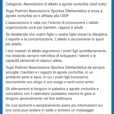
Categoria: Associazioni di Aikido a agrate conturbia (
vedi tutte
)
Yoga Padmini Associazione Sportiva Dilettantistica si trova a
agrate conturbia ed è affiliata alla UISP.
L'associazione è nata con l'intento di promuovere L'aikido
organizzando corsi per bambini, ragazzi e adulti.
Se desiderate che vostro figlio o vostra figlia impari la disciplina,
il rispetto e la concentrazione, L'aikido è sicuramente lo sport
più adatto.
I loro maestri di aikido seguiranno i vostri figli quotidianamente,
ma restando sempre nell'ottica di sviluppare i talenti e le
capacità personali di ciascun atleta.
Yoga Padmini Associazione Sportiva Dilettantistica da sempre
accoglie i bambini e i ragazzi di agrate conturbia, in un
ambiente serio e sano, in cui i vostri figli troveranno
sicuramente uno sfogo e uno svago e tanti nuovi amici.
Gli allenamenti si tengono in palestra a agrate conturbia e
coincidono con il calendario scolastico mentre le gare si
tengono generalmente nel fine settimana.
Se vuoi iscriverti o semplicemente avere più informazioni sui
loro corsi puoi andare in sede o scrivere un messaggio