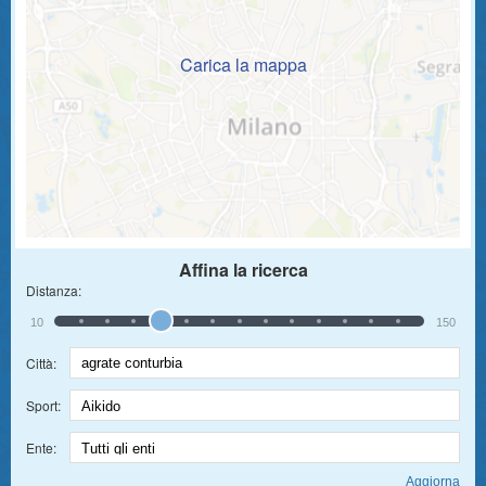
Carica la mappa
Affina la ricerca
Distanza:
10
150
Città:
Sport:
Ente: