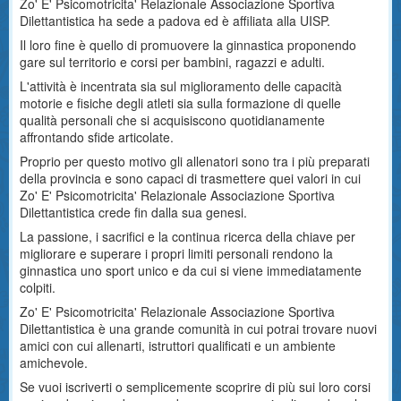
Zo' E' Psicomotricita' Relazionale Associazione Sportiva
Dilettantistica ha sede a padova ed è affiliata alla UISP.
Il loro fine è quello di promuovere la ginnastica proponendo
gare sul territorio e corsi per bambini, ragazzi e adulti.
L'attività è incentrata sia sul miglioramento delle capacità
motorie e fisiche degli atleti sia sulla formazione di quelle
qualità personali che si acquisiscono quotidianamente
affrontando sfide articolate.
Proprio per questo motivo gli allenatori sono tra i più preparati
della provincia e sono capaci di trasmettere quei valori in cui
Zo' E' Psicomotricita' Relazionale Associazione Sportiva
Dilettantistica crede fin dalla sua genesi.
La passione, i sacrifici e la continua ricerca della chiave per
migliorare e superare i propri limiti personali rendono la
ginnastica uno sport unico e da cui si viene immediatamente
colpiti.
Zo' E' Psicomotricita' Relazionale Associazione Sportiva
Dilettantistica è una grande comunità in cui potrai trovare nuovi
amici con cui allenarti, istruttori qualificati e un ambiente
amichevole.
Se vuoi iscriverti o semplicemente scoprire di più sui loro corsi