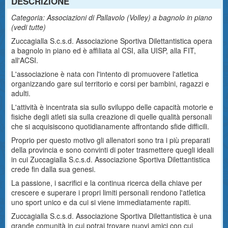
DESCRIZIONE
Categoria: Associazioni di Pallavolo (Volley) a bagnolo in piano
(
vedi tutte
)
Zuccagialla S.c.s.d. Associazione Sportiva Dilettantistica opera
a bagnolo in piano ed è affiliata al CSI, alla UISP, alla FIT,
all'ACSI.
L'associazione è nata con l'intento di promuovere l'atletica
organizzando gare sul territorio e corsi per bambini, ragazzi e
adulti.
L'attività è incentrata sia sullo sviluppo delle capacità motorie e
fisiche degli atleti sia sulla creazione di quelle qualità personali
che si acquisiscono quotidianamente affrontando sfide difficili.
Proprio per questo motivo gli allenatori sono tra i più preparati
della provincia e sono convinti di poter trasmettere quegli ideali
in cui Zuccagialla S.c.s.d. Associazione Sportiva Dilettantistica
crede fin dalla sua genesi.
La passione, i sacrifici e la continua ricerca della chiave per
crescere e superare i propri limiti personali rendono l'atletica
uno sport unico e da cui si viene immediatamente rapiti.
Zuccagialla S.c.s.d. Associazione Sportiva Dilettantistica è una
grande comunità in cui potrai trovare nuovi amici con cui