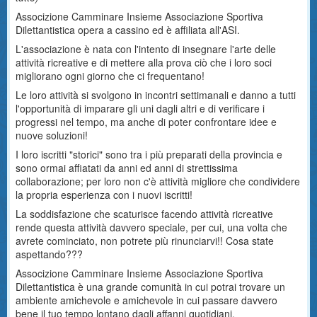
Associzione Camminare Insieme Associazione Sportiva
Dilettantistica opera a cassino ed è affiliata all'ASI.
L'associazione è nata con l'intento di insegnare l'arte delle
attività ricreative e di mettere alla prova ciò che i loro soci
migliorano ogni giorno che ci frequentano!
Le loro attività si svolgono in incontri settimanali e danno a tutti
l'opportunità di imparare gli uni dagli altri e di verificare i
progressi nel tempo, ma anche di poter confrontare idee e
nuove soluzioni!
I loro iscritti "storici" sono tra i più preparati della provincia e
sono ormai affiatati da anni ed anni di strettissima
collaborazione; per loro non c'è attività migliore che condividere
la propria esperienza con i nuovi iscritti!
La soddisfazione che scaturisce facendo attività ricreative
rende questa attività davvero speciale, per cui, una volta che
avrete cominciato, non potrete più rinunciarvi!! Cosa state
aspettando???
Associzione Camminare Insieme Associazione Sportiva
Dilettantistica è una grande comunità in cui potrai trovare un
ambiente amichevole e amichevole in cui passare davvero
bene il tuo tempo lontano dagli affanni quotidiani.