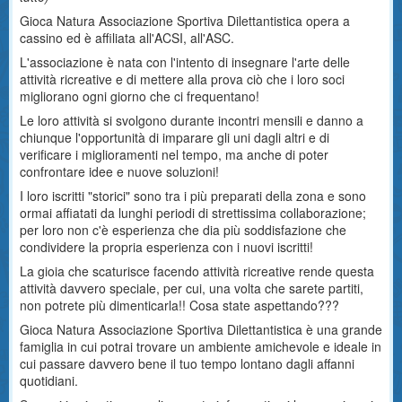
Gioca Natura Associazione Sportiva Dilettantistica opera a
cassino ed è affiliata all'ACSI, all'ASC.
L'associazione è nata con l'intento di insegnare l'arte delle
attività ricreative e di mettere alla prova ciò che i loro soci
migliorano ogni giorno che ci frequentano!
Le loro attività si svolgono durante incontri mensili e danno a
chiunque l'opportunità di imparare gli uni dagli altri e di
verificare i miglioramenti nel tempo, ma anche di poter
confrontare idee e nuove soluzioni!
I loro iscritti "storici" sono tra i più preparati della zona e sono
ormai affiatati da lunghi periodi di strettissima collaborazione;
per loro non c'è esperienza che dia più soddisfazione che
condividere la propria esperienza con i nuovi iscritti!
La gioia che scaturisce facendo attività ricreative rende questa
attività davvero speciale, per cui, una volta che sarete partiti,
non potrete più dimenticarla!! Cosa state aspettando???
Gioca Natura Associazione Sportiva Dilettantistica è una grande
famiglia in cui potrai trovare un ambiente amichevole e ideale in
cui passare davvero bene il tuo tempo lontano dagli affanni
quotidiani.