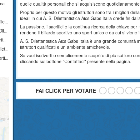
ica
quelle qualità personali che si acquisiscono quotidianamente af
Proprio per questo motivo gli istruttori sono tra i migliori del
ideali in cui A. S. Dilettantistica Aics Gabs Italia crede fin dal
ica
La passione, i sacrifici e la continua ricerca della chiave per 
ica
rendono il biliardo sportivo uno sport unico e da cui si viene
ica
A. S. Dilettantistica Aics Gabs Italia è una grande comunità in
istruttori qualificati e un ambiente amichevole.
tica
Se vuoi iscriverti o semplicemente scoprire di più sui loro 
tica
cliccando sul bottone "Contattaci" presente nella pagina.
FAI CLICK PER VOTARE