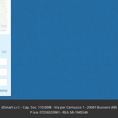
150
dSmart s.r.l. - Cap. Soc. 110.000€ - Via per Cernusco 1 - 20041 Bussero (MI)
P.iva: 07236320961 - REA: MI-1945546