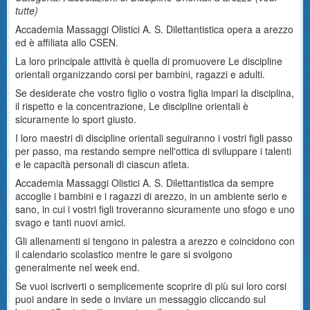
tutte
)
Accademia Massaggi Olistici A. S. Dilettantistica opera a arezzo
ed è affiliata allo CSEN.
La loro principale attività è quella di promuovere Le discipline
orientali organizzando corsi per bambini, ragazzi e adulti.
Se desiderate che vostro figlio o vostra figlia impari la disciplina,
il rispetto e la concentrazione, Le discipline orientali è
sicuramente lo sport giusto.
I loro maestri di discipline orientali seguiranno i vostri figli passo
per passo, ma restando sempre nell'ottica di sviluppare i talenti
e le capacità personali di ciascun atleta.
Accademia Massaggi Olistici A. S. Dilettantistica da sempre
accoglie i bambini e i ragazzi di arezzo, in un ambiente serio e
sano, in cui i vostri figli troveranno sicuramente uno sfogo e uno
svago e tanti nuovi amici.
Gli allenamenti si tengono in palestra a arezzo e coincidono con
il calendario scolastico mentre le gare si svolgono
generalmente nel week end.
Se vuoi iscriverti o semplicemente scoprire di più sui loro corsi
puoi andare in sede o inviare un messaggio cliccando sul