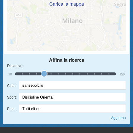
Carica la mappa
Affina la ricerca
Distanza:
10
150
Città:
Sport:
Ente: