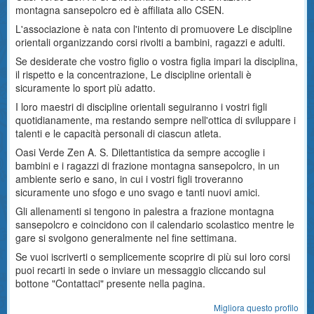
montagna sansepolcro ed è affiliata allo CSEN.
L'associazione è nata con l'intento di promuovere Le discipline
orientali organizzando corsi rivolti a bambini, ragazzi e adulti.
Se desiderate che vostro figlio o vostra figlia impari la disciplina,
il rispetto e la concentrazione, Le discipline orientali è
sicuramente lo sport più adatto.
I loro maestri di discipline orientali seguiranno i vostri figli
quotidianamente, ma restando sempre nell'ottica di sviluppare i
talenti e le capacità personali di ciascun atleta.
Oasi Verde Zen A. S. Dilettantistica da sempre accoglie i
bambini e i ragazzi di frazione montagna sansepolcro, in un
ambiente serio e sano, in cui i vostri figli troveranno
sicuramente uno sfogo e uno svago e tanti nuovi amici.
Gli allenamenti si tengono in palestra a frazione montagna
sansepolcro e coincidono con il calendario scolastico mentre le
gare si svolgono generalmente nel fine settimana.
Se vuoi iscriverti o semplicemente scoprire di più sui loro corsi
puoi recarti in sede o inviare un messaggio cliccando sul
bottone "Contattaci" presente nella pagina.
Migliora questo profilo