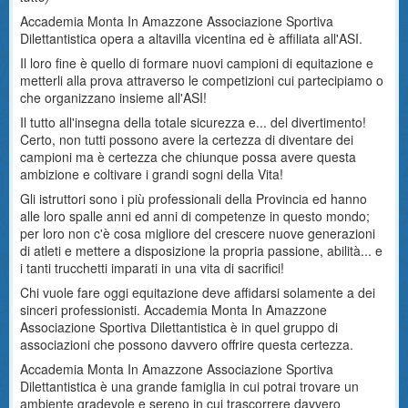
Accademia Monta In Amazzone Associazione Sportiva
Dilettantistica opera a altavilla vicentina ed è affiliata all'ASI.
Il loro fine è quello di formare nuovi campioni di equitazione e
metterli alla prova attraverso le competizioni cui partecipiamo o
che organizzano insieme all'ASI!
Il tutto all'insegna della totale sicurezza e... del divertimento!
Certo, non tutti possono avere la certezza di diventare dei
campioni ma è certezza che chiunque possa avere questa
ambizione e coltivare i grandi sogni della Vita!
Gli istruttori sono i più professionali della Provincia ed hanno
alle loro spalle anni ed anni di competenze in questo mondo;
per loro non c'è cosa migliore del crescere nuove generazioni
di atleti e mettere a disposizione la propria passione, abilità... e
i tanti trucchetti imparati in una vita di sacrifici!
Chi vuole fare oggi equitazione deve affidarsi solamente a dei
sinceri professionisti. Accademia Monta In Amazzone
Associazione Sportiva Dilettantistica è in quel gruppo di
associazioni che possono davvero offrire questa certezza.
Accademia Monta In Amazzone Associazione Sportiva
Dilettantistica è una grande famiglia in cui potrai trovare un
ambiente gradevole e sereno in cui trascorrere davvero