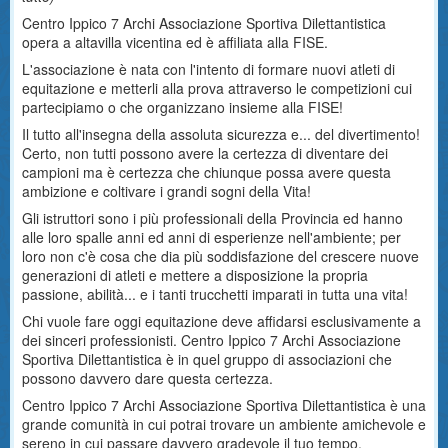
Centro Ippico 7 Archi Associazione Sportiva Dilettantistica
opera a altavilla vicentina ed è affiliata alla FISE.
L'associazione è nata con l'intento di formare nuovi atleti di
equitazione e metterli alla prova attraverso le competizioni cui
partecipiamo o che organizzano insieme alla FISE!
Il tutto all'insegna della assoluta sicurezza e... del divertimento!
Certo, non tutti possono avere la certezza di diventare dei
campioni ma è certezza che chiunque possa avere questa
ambizione e coltivare i grandi sogni della Vita!
Gli istruttori sono i più professionali della Provincia ed hanno
alle loro spalle anni ed anni di esperienze nell'ambiente; per
loro non c'è cosa che dia più soddisfazione del crescere nuove
generazioni di atleti e mettere a disposizione la propria
passione, abilità... e i tanti trucchetti imparati in tutta una vita!
Chi vuole fare oggi equitazione deve affidarsi esclusivamente a
dei sinceri professionisti. Centro Ippico 7 Archi Associazione
Sportiva Dilettantistica è in quel gruppo di associazioni che
possono davvero dare questa certezza.
Centro Ippico 7 Archi Associazione Sportiva Dilettantistica è una
grande comunità in cui potrai trovare un ambiente amichevole e
sereno in cui passare davvero gradevole il tuo tempo.