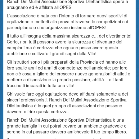
Ranch Dei Mulini Associazione Sportiva Dilettantistica opera a
arcugnano ed è affiliata all'OPES.
L'associazione è nata con l'intento di formare nuovi sportivi di
equitazione e metterli alla prova attraverso le competizioni cui
partecipiamo o che organizzano insieme all'OPES!
Il tutto all'insegna della massima sicurezza e... del divertimento!
Certo, non tutti possono avere la sicurezza di diventare dei
campioni ma è certezza che ognuno possa avere questa
ambizione e coltivare i grandi sogni della Vita!
Gli istruttori sono i più preparati della Provincia ed hanno alle
loro spalle anni ed anni di competenze nell'ambiente; per loro
non c'è cosa migliore del crescere nuove generazioni di atleti e
mettere a disposizione la propria passione, abilità... e i tanti
trucchetti imparati in tutta una vita!
Chi vuole fare oggi equitazione deve affidarsi solamente a dei
sinceri professionisti. Ranch Dei Mulini Associazione Sportiva
Dilettantistica è in quel gruppo di associazioni che possono
davvero offrire questa certezza.
Ranch Dei Mulini Associazione Sportiva Dilettantistica è una
grande famiglia in cui potrai trovare un ambiente gradevole e
sereno in cui passare davvero amichevole il tuo tempo libero.