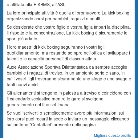
è affiliata alla FIKBMS, all'ASI.
La loro principale attività è quella di promuovere La kick boxing
organizzando corsi per bambini, ragazzi e adulti.
Se desiderate che vostro figlio o vostra figlia impari la disciplina,
il rispetto e la concentrazione, La kick boxing è sicuramente lo
sport più adatto.
I loro maestri di kick boxing seguiranno i vostri figli
quotidianamente, ma restando sempre nell'ottica di sviluppare i
talenti e le capacità personali di ciascun atleta.
Auxe Associazione Sportiva Dilettantistica da sempre accoglie i
bambini e i ragazzi di treviso, in un ambiente serio e sano, in
cui i vostri figli troveranno sicuramente uno sfogo e uno svago e
tanti nuovi amici.
Gli allenamenti si tengono in palestra a treviso e coincidono con
il calendario scolastico mentre le gare si svolgono
generalmente nel fine settimana.
Se vuoi iscriverti o semplicemente avere più informazioni sui
loro corsi puoi recarti in sede o inviare un messaggio cliccando
sul bottone "Contattaci" presente nella pagina.
Migliora questo profilo