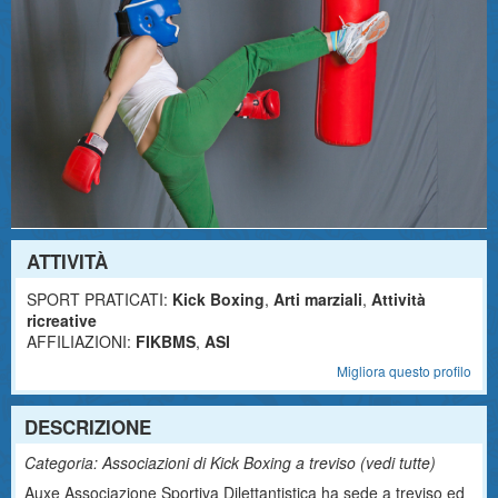
ATTIVITÀ
SPORT PRATICATI:
Kick Boxing
,
Arti marziali
,
Attività
ricreative
AFFILIAZIONI:
FIKBMS
,
ASI
Migliora questo profilo
DESCRIZIONE
Categoria: Associazioni di Kick Boxing a treviso (
vedi tutte
)
Auxe Associazione Sportiva Dilettantistica ha sede a treviso ed