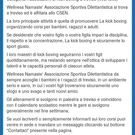
Wellness Namaste' Associazione Sportiva Dilettantistica si trova
a treviso ed è affiliata allo CSEN.
La loro principale attività è quella di promuovere La kick boxing
organizzando corsi per bambini, ragazzi e adulti.
Se desiderate che vostro figlio o vostra figlia impari la disciplina,
il rispetto e la concentrazione, La kick boxing è sicuramente lo
sport giusto.
I loro maestri di kick boxing seguiranno i vostri figli
quotidianamente, ma restando sempre nell'ottica di sviluppare i
talenti e le capacità personali di ciascun atleta.
Wellness Namaste' Associazione Sportiva Dilettantistica da
sempre accoglie i bambini e i ragazzi di treviso, in un ambiente
serio e sano, in cui i vostri figli troveranno sicuramente uno
sfogo e uno svago e tanti nuovi amici.
Gli allenamenti si svolgono in palestra a treviso e coincidono
con il calendario scolastico mentre le gare si svolgono
generalmente nel fine settimana.
Se vuoi iscriverti o semplicemente informarti sui loro corsi puoi
venire in sede o mandare un messaggio cliccando sul bottone
"Contattaci" presente nella pagina.