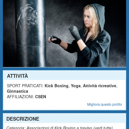
ATTIVITÀ
SPORT PRATICATI:
Kick Boxing
,
Yoga
,
Attività ricreative
,
Ginnastica
AFFILIAZIONI:
CSEN
Migliora questo profilo
DESCRIZIONE
Categoria: Associazioni di Kick Boxing a treviso (
vedi tutte
)