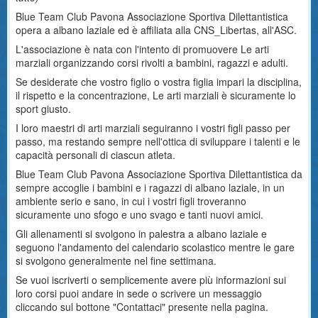
Blue Team Club Pavona Associazione Sportiva Dilettantistica
opera a albano laziale ed è affiliata alla CNS_Libertas, all'ASC.
L'associazione è nata con l'intento di promuovere Le arti
marziali organizzando corsi rivolti a bambini, ragazzi e adulti.
Se desiderate che vostro figlio o vostra figlia impari la disciplina,
il rispetto e la concentrazione, Le arti marziali è sicuramente lo
sport giusto.
I loro maestri di arti marziali seguiranno i vostri figli passo per
passo, ma restando sempre nell'ottica di sviluppare i talenti e le
capacità personali di ciascun atleta.
Blue Team Club Pavona Associazione Sportiva Dilettantistica da
sempre accoglie i bambini e i ragazzi di albano laziale, in un
ambiente serio e sano, in cui i vostri figli troveranno
sicuramente uno sfogo e uno svago e tanti nuovi amici.
Gli allenamenti si svolgono in palestra a albano laziale e
seguono l'andamento del calendario scolastico mentre le gare
si svolgono generalmente nel fine settimana.
Se vuoi iscriverti o semplicemente avere più informazioni sui
loro corsi puoi andare in sede o scrivere un messaggio
cliccando sul bottone "Contattaci" presente nella pagina.