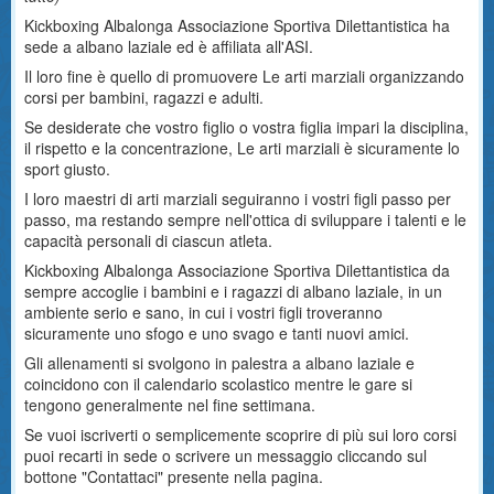
Kickboxing Albalonga Associazione Sportiva Dilettantistica ha
sede a albano laziale ed è affiliata all'ASI.
Il loro fine è quello di promuovere Le arti marziali organizzando
corsi per bambini, ragazzi e adulti.
Se desiderate che vostro figlio o vostra figlia impari la disciplina,
il rispetto e la concentrazione, Le arti marziali è sicuramente lo
sport giusto.
I loro maestri di arti marziali seguiranno i vostri figli passo per
passo, ma restando sempre nell'ottica di sviluppare i talenti e le
capacità personali di ciascun atleta.
Kickboxing Albalonga Associazione Sportiva Dilettantistica da
sempre accoglie i bambini e i ragazzi di albano laziale, in un
ambiente serio e sano, in cui i vostri figli troveranno
sicuramente uno sfogo e uno svago e tanti nuovi amici.
Gli allenamenti si svolgono in palestra a albano laziale e
coincidono con il calendario scolastico mentre le gare si
tengono generalmente nel fine settimana.
Se vuoi iscriverti o semplicemente scoprire di più sui loro corsi
puoi recarti in sede o scrivere un messaggio cliccando sul
bottone "Contattaci" presente nella pagina.