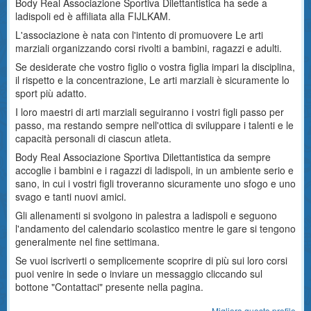
Body Real Associazione Sportiva Dilettantistica ha sede a
ladispoli ed è affiliata alla FIJLKAM.
L'associazione è nata con l'intento di promuovere Le arti
marziali organizzando corsi rivolti a bambini, ragazzi e adulti.
Se desiderate che vostro figlio o vostra figlia impari la disciplina,
il rispetto e la concentrazione, Le arti marziali è sicuramente lo
sport più adatto.
I loro maestri di arti marziali seguiranno i vostri figli passo per
passo, ma restando sempre nell'ottica di sviluppare i talenti e le
capacità personali di ciascun atleta.
Body Real Associazione Sportiva Dilettantistica da sempre
accoglie i bambini e i ragazzi di ladispoli, in un ambiente serio e
sano, in cui i vostri figli troveranno sicuramente uno sfogo e uno
svago e tanti nuovi amici.
Gli allenamenti si svolgono in palestra a ladispoli e seguono
l'andamento del calendario scolastico mentre le gare si tengono
generalmente nel fine settimana.
Se vuoi iscriverti o semplicemente scoprire di più sui loro corsi
puoi venire in sede o inviare un messaggio cliccando sul
bottone "Contattaci" presente nella pagina.
Migliora questo profilo