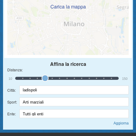
Carica la mappa
Affina la ricerca
Distanza:
10
150
Città:
Sport:
Ente: