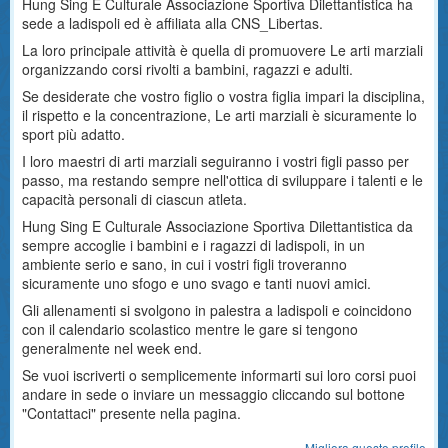
Hung Sing E Culturale Associazione Sportiva Dilettantistica ha
sede a ladispoli ed è affiliata alla CNS_Libertas.
La loro principale attività è quella di promuovere Le arti marziali
organizzando corsi rivolti a bambini, ragazzi e adulti.
Se desiderate che vostro figlio o vostra figlia impari la disciplina,
il rispetto e la concentrazione, Le arti marziali è sicuramente lo
sport più adatto.
I loro maestri di arti marziali seguiranno i vostri figli passo per
passo, ma restando sempre nell'ottica di sviluppare i talenti e le
capacità personali di ciascun atleta.
Hung Sing E Culturale Associazione Sportiva Dilettantistica da
sempre accoglie i bambini e i ragazzi di ladispoli, in un
ambiente serio e sano, in cui i vostri figli troveranno
sicuramente uno sfogo e uno svago e tanti nuovi amici.
Gli allenamenti si svolgono in palestra a ladispoli e coincidono
con il calendario scolastico mentre le gare si tengono
generalmente nel week end.
Se vuoi iscriverti o semplicemente informarti sui loro corsi puoi
andare in sede o inviare un messaggio cliccando sul bottone
"Contattaci" presente nella pagina.
Migliora questo profilo