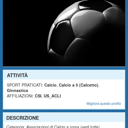
ATTIVITÀ
SPORT PRATICATI:
Calcio
,
Calcio a 5 (Calcetto)
,
Ginnastica
AFFILIAZIONI:
CSI
,
US_ACLI
Migliora questo profilo
DESCRIZIONE
Categoria: Associazioni di Calcio a roma (
vedi tutte
)