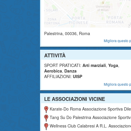
Palestrina
,
00036
, Roma
Migliora questo p
ATTIVITÀ
SPORT PRATICATI:
Arti marziali
,
Yoga
,
Aerobica
,
Danza
AFFILIAZIONI:
UISP
Migliora questo p
LE ASSOCIAZIONI VICINE
Karate-Do Roma Associazione Sportiva Dilettantist
Tang Su Do Palestrina Associazione Sportiva Dilettantist
Wellness Club Calabresi A R.l. Associazione Sportiva Dilettantist