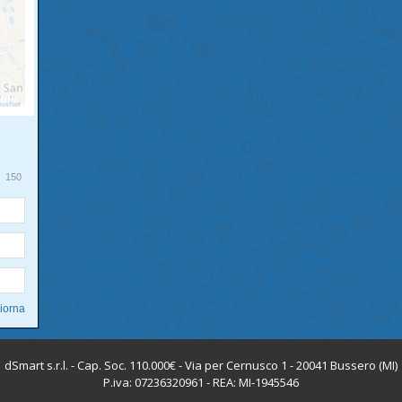
150
dSmart s.r.l. - Cap. Soc. 110.000€ - Via per Cernusco 1 - 20041 Bussero (MI)
P.iva: 07236320961 - REA: MI-1945546