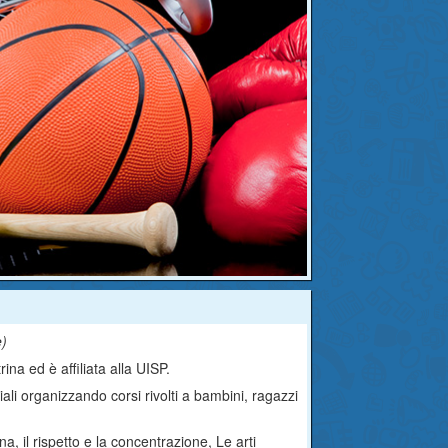
e
)
ina ed è affiliata alla UISP.
iali organizzando corsi rivolti a bambini, ragazzi
ina, il rispetto e la concentrazione, Le arti