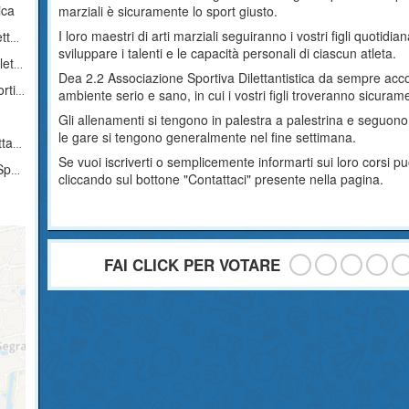
ica
marziali è sicuramente lo sport giusto.
I loro maestri di arti marziali seguiranno i vostri figli quoti
ca
sviluppare i talenti e le capacità personali di ciascun atleta.
ica
Dea 2.2 Associazione Sportiva Dilettantistica da sempre accogl
tica
ambiente serio e sano, in cui i vostri figli troveranno sicura
Gli allenamenti si tengono in palestra a palestrina e seguon
le gare si tengono generalmente nel fine settimana.
ica
Se vuoi iscriverti o semplicemente informarti sui loro corsi
ica
cliccando sul bottone "Contattaci" presente nella pagina.
FAI CLICK PER VOTARE