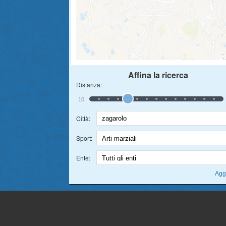
Affina la ricerca
Distanza:
10
Città:
Sport:
Ente: