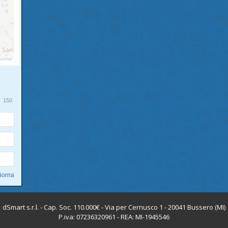
150
dSmart s.r.l. - Cap. Soc. 110.000€ - Via per Cernusco 1 - 20041 Bussero (MI)
P.iva: 07236320961 - REA: MI-1945546