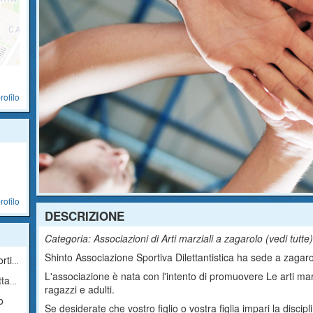
rofilo
rofilo
DESCRIZIONE
Categoria: Associazioni di Arti marziali a zagarolo (
vedi tutte
Shinto Associazione Sportiva Dilettantistica ha sede a zagarol
tica
L'associazione è nata con l'intento di promuovere Le arti marz
ica
ragazzi e adulti.
o
Se desiderate che vostro figlio o vostra figlia impari la discipl