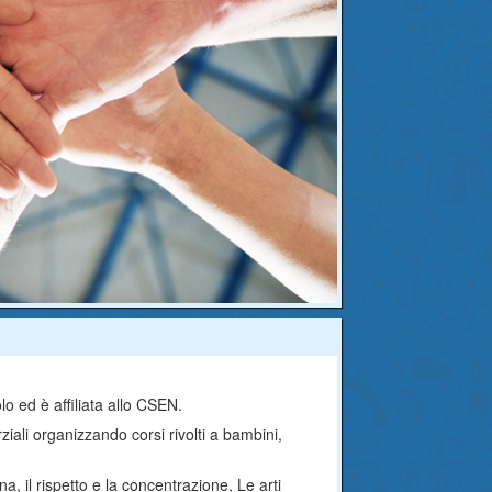
)
o ed è affiliata allo CSEN.
iali organizzando corsi rivolti a bambini,
ina, il rispetto e la concentrazione, Le arti