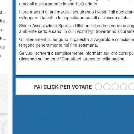
marziali è sicuramente lo sport più adatto.
I loro maestri di arti marziali seguiranno i vostri figli quoti
ica
sviluppare i talenti e le capacità personali di ciascun atleta.
ica
Shinto Associazione Sportiva Dilettantistica da sempre accogli
ica
ambiente serio e sano, in cui i vostri figli troveranno sicura
ica
Gli allenamenti si tengono in palestra a zagarolo e coincidono
tengono generalmente nel fine settimana.
ica
Se vuoi iscriverti o semplicemente informarti sui loro corsi 
a
cliccando sul bottone "Contattaci" presente nella pagina.
FAI CLICK PER VOTARE