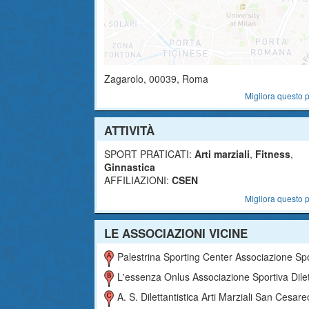
Zagarolo
,
00039
, Roma
Migliora questo p
ATTIVITÀ
SPORT PRATICATI:
Arti marziali
,
Fitness
,
Ginnastica
AFFILIAZIONI:
CSEN
Migliora questo p
LE ASSOCIAZIONI VICINE
Palestrina Sporting Center Associazione Sportiva Dilettantis
L'essenza Onlus Associazione Sportiva Dilettantist
A. S. Dilettantistica Arti Marziali San Cesare