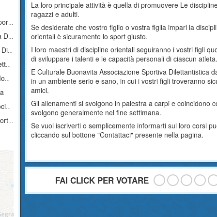
La loro principale attività è quella di promuovere Le discipli
ragazzi e adulti.
tica
Se desiderate che vostro figlio o vostra figlia impari la discipl
tica
orientali è sicuramente lo sport giusto.
I loro maestri di discipline orientali seguiranno i vostri figl
tica
di sviluppare i talenti e le capacità personali di ciascun atleta
ica
E Culturale Buonavita Associazione Sportiva Dilettantistica da
ica
in un ambiente serio e sano, in cui i vostri figli troveranno 
amici.
ca
Gli allenamenti si svolgono in palestra a carpi e coincidono c
tica
svolgono generalmente nel fine settimana.
tica
Se vuoi iscriverti o semplicemente informarti sui loro corsi 
cliccando sul bottone "Contattaci" presente nella pagina.
FAI CLICK PER VOTARE