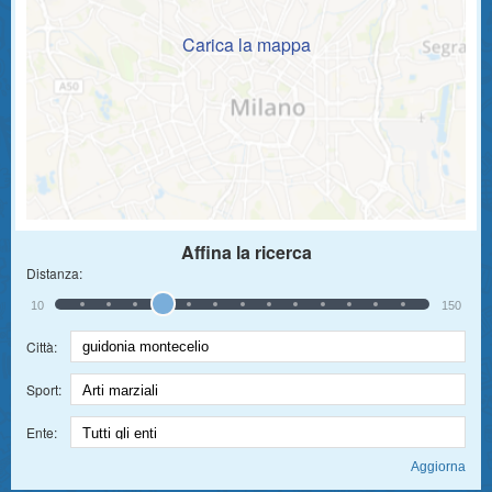
Carica la mappa
Affina la ricerca
Distanza:
10
150
Città:
Sport:
Ente: