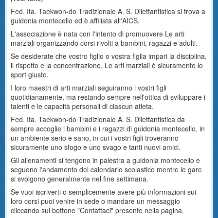
Fed. Ita. Taekwon-do Tradizionale A. S. Dilettantistica si trova a
guidonia montecelio ed è affiliata all'AICS.
L'associazione è nata con l'intento di promuovere Le arti
marziali organizzando corsi rivolti a bambini, ragazzi e adulti.
Se desiderate che vostro figlio o vostra figlia impari la disciplina,
il rispetto e la concentrazione, Le arti marziali è sicuramente lo
sport giusto.
I loro maestri di arti marziali seguiranno i vostri figli
quotidianamente, ma restando sempre nell'ottica di sviluppare i
talenti e le capacità personali di ciascun atleta.
Fed. Ita. Taekwon-do Tradizionale A. S. Dilettantistica da
sempre accoglie i bambini e i ragazzi di guidonia montecelio, in
un ambiente serio e sano, in cui i vostri figli troveranno
sicuramente uno sfogo e uno svago e tanti nuovi amici.
Gli allenamenti si tengono in palestra a guidonia montecelio e
seguono l'andamento del calendario scolastico mentre le gare
si svolgono generalmente nel fine settimana.
Se vuoi iscriverti o semplicemente avere più informazioni sui
loro corsi puoi venire in sede o mandare un messaggio
cliccando sul bottone "Contattaci" presente nella pagina.