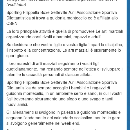
(
vedi tutte
)
Sporting Filippella Boxe Setteville A.r.l Associazione Sportiva
Dilettantistica si trova a guidonia montecelio ed è affiliata allo
CSEN.
La loro principale attività è quella di promuovere Le arti marziali
organizzando corsi rivolti a bambini, ragazzi e adulti.
Se desiderate che vostro figlio o vostra figlia impari la disciplina,
il rispetto e la concentrazione, Le arti marziali è sicuramente lo
sport giusto.
I loro maestri di arti marziali seguiranno i vostri figli
quotidianamente, ma restando sempre nell'ottica di sviluppare i
talenti e le capacità personali di ciascun atleta.
Sporting Filippella Boxe Setteville A.r.l Associazione Sportiva
Dilettantistica da sempre accoglie i bambini e i ragazzi di
guidonia montecelio, in un ambiente serio e sano, in cui i vostri
figli troveranno sicuramente uno sfogo e uno svago e tanti
nuovi amici.
Gli allenamenti si svolgono in palestra a guidonia montecelio e
seguono l'andamento del calendario scolastico mentre le gare
si svolgono generalmente nel week end.