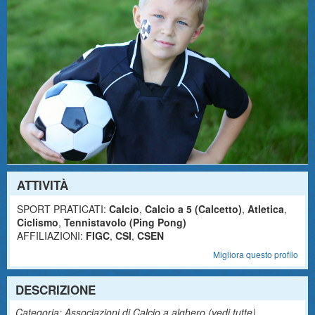
ATTIVITÀ
SPORT PRATICATI:
Calcio
,
Calcio a 5 (Calcetto)
,
Atletica
,
Ciclismo
,
Tennistavolo (Ping Pong)
AFFILIAZIONI:
FIGC
,
CSI
,
CSEN
Migliora questo profilo
DESCRIZIONE
Categoria: Associazioni di Calcio a alghero (
vedi tutte
)