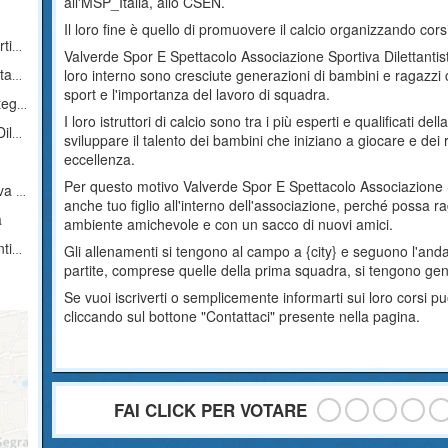
all'MSP_Italia, allo CSEN.
Il loro fine è quello di promuovere il calcio organizzando corsi
ica
Valverde Spor E Spettacolo Associazione Sportiva Dilettantist
ica
loro interno sono cresciute generazioni di bambini e ragazzi 
sport e l'importanza del lavoro di squadra.
tistica
I loro istruttori di calcio sono tra i più esperti e qualificati d
ica
sviluppare il talento dei bambini che iniziano a giocare e dei 
eccellenza.
Per questo motivo Valverde Spor E Spettacolo Associazione Spo
tica
anche tuo figlio all'interno dell'associazione, perché possa 
a
ambiente amichevole e con un sacco di nuovi amici.
ica
Gli allenamenti si tengono al campo a {city} e seguono l'and
partite, comprese quelle della prima squadra, si tengono g
Se vuoi iscriverti o semplicemente informarti sui loro cors
cliccando sul bottone "Contattaci" presente nella pagina.
FAI CLICK PER VOTARE