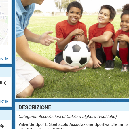
rofilo
tto)
,
rofilo
DESCRIZIONE
Categoria: Associazioni di Calcio a alghero (
vedi tutte
)
Valverde Spor E Spettacolo Associazione Sportiva Dilettantist
tica