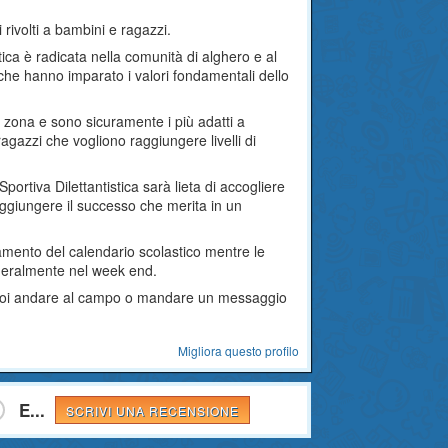
 rivolti a bambini e ragazzi.
ica è radicata nella comunità di alghero e al
che hanno imparato i valori fondamentali dello
ella zona e sono sicuramente i più adatti a
ragazzi che vogliono raggiungere livelli di
rtiva Dilettantistica sarà lieta di accogliere
raggiungere il successo che merita in un
amento del calendario scolastico mentre le
eneralmente nel week end.
i puoi andare al campo o mandare un messaggio
Migliora questo profilo
E...
SCRIVI UNA RECENSIONE