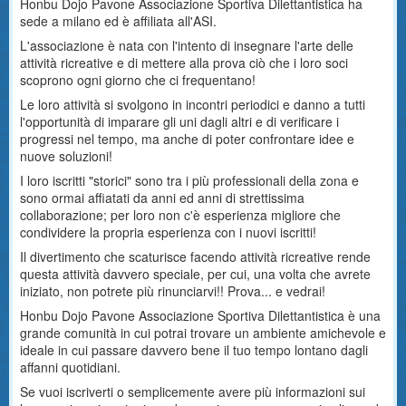
Honbu Dojo Pavone Associazione Sportiva Dilettantistica ha
sede a milano ed è affiliata all'ASI.
L'associazione è nata con l'intento di insegnare l'arte delle
attività ricreative e di mettere alla prova ciò che i loro soci
scoprono ogni giorno che ci frequentano!
Le loro attività si svolgono in incontri periodici e danno a tutti
l'opportunità di imparare gli uni dagli altri e di verificare i
progressi nel tempo, ma anche di poter confrontare idee e
nuove soluzioni!
I loro iscritti "storici" sono tra i più professionali della zona e
sono ormai affiatati da anni ed anni di strettissima
collaborazione; per loro non c'è esperienza migliore che
condividere la propria esperienza con i nuovi iscritti!
Il divertimento che scaturisce facendo attività ricreative rende
questa attività davvero speciale, per cui, una volta che avrete
iniziato, non potrete più rinunciarvi!! Prova... e vedrai!
Honbu Dojo Pavone Associazione Sportiva Dilettantistica è una
grande comunità in cui potrai trovare un ambiente amichevole e
ideale in cui passare davvero bene il tuo tempo lontano dagli
affanni quotidiani.
Se vuoi iscriverti o semplicemente avere più informazioni sui