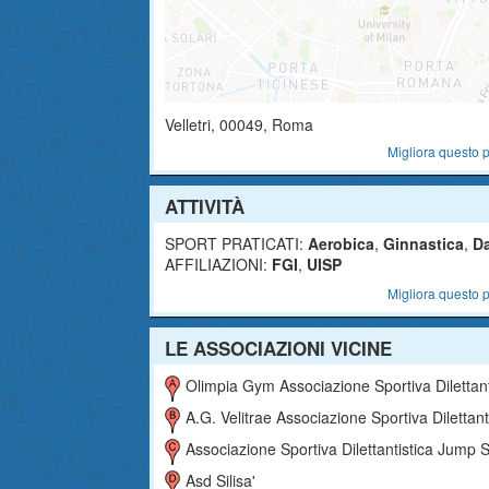
Velletri
,
00049
, Roma
Migliora questo p
ATTIVITÀ
SPORT PRATICATI:
Aerobica
,
Ginnastica
,
D
AFFILIAZIONI:
FGI
,
UISP
Migliora questo p
LE ASSOCIAZIONI VICINE
Olimpia Gym Associazione Sportiva Dilettantist
A.g. Velitrae Associazione Sportiva Dilettantist
Associazione Sportiva Dilettantistica Jump Ssd 
Asd Silisa'