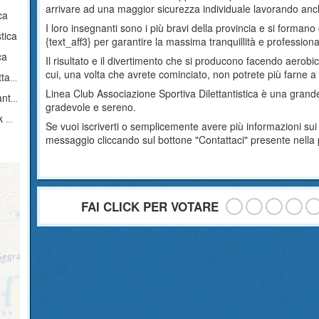
arrivare ad una maggior sicurezza individuale lavorando anch
ca
I loro insegnanti sono i più bravi della provincia e si forman
tica
{text_aff3} per garantire la massima tranquillità e professionalit
ca
Il risultato e il divertimento che si producono facendo aerobi
cui, una volta che avrete cominciato, non potrete più farne a
ica
Linea Club Associazione Sportiva Dilettantistica è una grande
ica
gradevole e sereno.
ub
Se vuoi iscriverti o semplicemente avere più informazioni sui
messaggio cliccando sul bottone "Contattaci" presente nella
FAI CLICK PER VOTARE