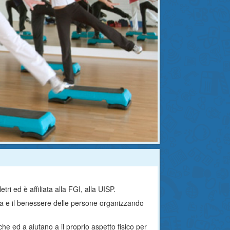
tri ed è affiliata alla FGI, alla UISP.
sica e il benessere delle persone organizzando
che ed a aiutano a il proprio aspetto fisico per