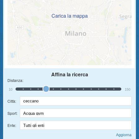
Carica la mappa
Affina la ricerca
Distanza:
10
150
Città:
Sport:
Ente: