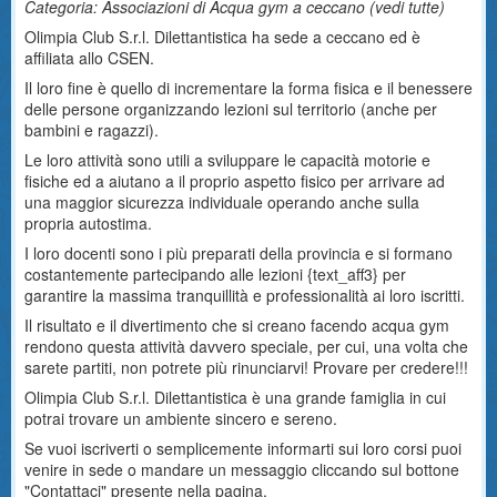
Categoria: Associazioni di Acqua gym a ceccano (
vedi tutte
)
Olimpia Club S.r.l. Dilettantistica ha sede a ceccano ed è
affiliata allo CSEN.
Il loro fine è quello di incrementare la forma fisica e il benessere
delle persone organizzando lezioni sul territorio (anche per
bambini e ragazzi).
Le loro attività sono utili a sviluppare le capacità motorie e
fisiche ed a aiutano a il proprio aspetto fisico per arrivare ad
una maggior sicurezza individuale operando anche sulla
propria autostima.
I loro docenti sono i più preparati della provincia e si formano
costantemente partecipando alle lezioni {text_aff3} per
garantire la massima tranquillità e professionalità ai loro iscritti.
Il risultato e il divertimento che si creano facendo acqua gym
rendono questa attività davvero speciale, per cui, una volta che
sarete partiti, non potrete più rinunciarvi! Provare per credere!!!
Olimpia Club S.r.l. Dilettantistica è una grande famiglia in cui
potrai trovare un ambiente sincero e sereno.
Se vuoi iscriverti o semplicemente informarti sui loro corsi puoi
venire in sede o mandare un messaggio cliccando sul bottone
"Contattaci" presente nella pagina.