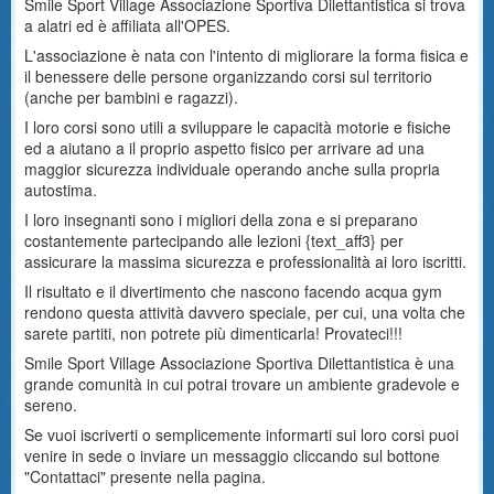
Smile Sport Village Associazione Sportiva Dilettantistica si trova
a alatri ed è affiliata all'OPES.
L'associazione è nata con l'intento di migliorare la forma fisica e
il benessere delle persone organizzando corsi sul territorio
(anche per bambini e ragazzi).
I loro corsi sono utili a sviluppare le capacità motorie e fisiche
ed a aiutano a il proprio aspetto fisico per arrivare ad una
maggior sicurezza individuale operando anche sulla propria
autostima.
I loro insegnanti sono i migliori della zona e si preparano
costantemente partecipando alle lezioni {text_aff3} per
assicurare la massima sicurezza e professionalità ai loro iscritti.
Il risultato e il divertimento che nascono facendo acqua gym
rendono questa attività davvero speciale, per cui, una volta che
sarete partiti, non potrete più dimenticarla! Provateci!!!
Smile Sport Village Associazione Sportiva Dilettantistica è una
grande comunità in cui potrai trovare un ambiente gradevole e
sereno.
Se vuoi iscriverti o semplicemente informarti sui loro corsi puoi
venire in sede o inviare un messaggio cliccando sul bottone
"Contattaci" presente nella pagina.