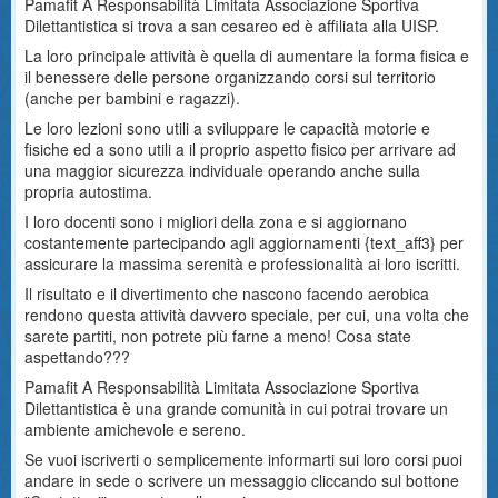
Pamafit A Responsabilità Limitata Associazione Sportiva
Dilettantistica si trova a san cesareo ed è affiliata alla UISP.
La loro principale attività è quella di aumentare la forma fisica e
il benessere delle persone organizzando corsi sul territorio
(anche per bambini e ragazzi).
Le loro lezioni sono utili a sviluppare le capacità motorie e
fisiche ed a sono utili a il proprio aspetto fisico per arrivare ad
una maggior sicurezza individuale operando anche sulla
propria autostima.
I loro docenti sono i migliori della zona e si aggiornano
costantemente partecipando agli aggiornamenti {text_aff3} per
assicurare la massima serenità e professionalità ai loro iscritti.
Il risultato e il divertimento che nascono facendo aerobica
rendono questa attività davvero speciale, per cui, una volta che
sarete partiti, non potrete più farne a meno! Cosa state
aspettando???
Pamafit A Responsabilità Limitata Associazione Sportiva
Dilettantistica è una grande comunità in cui potrai trovare un
ambiente amichevole e sereno.
Se vuoi iscriverti o semplicemente informarti sui loro corsi puoi
andare in sede o scrivere un messaggio cliccando sul bottone