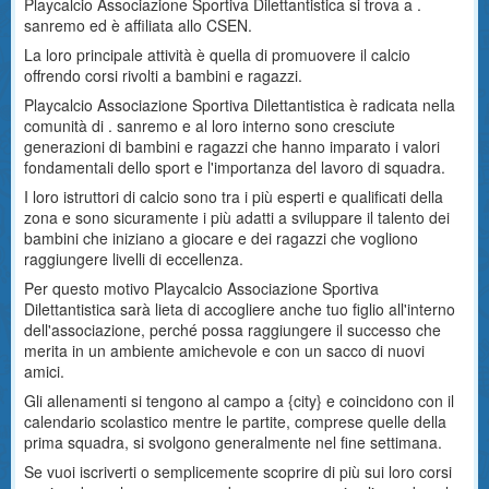
Playcalcio Associazione Sportiva Dilettantistica si trova a .
sanremo ed è affiliata allo CSEN.
La loro principale attività è quella di promuovere il calcio
offrendo corsi rivolti a bambini e ragazzi.
Playcalcio Associazione Sportiva Dilettantistica è radicata nella
comunità di . sanremo e al loro interno sono cresciute
generazioni di bambini e ragazzi che hanno imparato i valori
fondamentali dello sport e l'importanza del lavoro di squadra.
I loro istruttori di calcio sono tra i più esperti e qualificati della
zona e sono sicuramente i più adatti a sviluppare il talento dei
bambini che iniziano a giocare e dei ragazzi che vogliono
raggiungere livelli di eccellenza.
Per questo motivo Playcalcio Associazione Sportiva
Dilettantistica sarà lieta di accogliere anche tuo figlio all'interno
dell'associazione, perché possa raggiungere il successo che
merita in un ambiente amichevole e con un sacco di nuovi
amici.
Gli allenamenti si tengono al campo a {city} e coincidono con il
calendario scolastico mentre le partite, comprese quelle della
prima squadra, si svolgono generalmente nel fine settimana.
Se vuoi iscriverti o semplicemente scoprire di più sui loro corsi