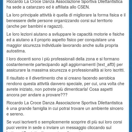
Riccardo La Croce Danza Associazione Sportiva Dilettantistica
ha sede a catanzaro ed è affiliata allo CSEN.
La loro principale attività è quella di migliorare la forma fisica e il
benessere delle persone organizzando corsi sul territorio
(anche per bambini e ragazzi).
Le loro lezioni aiutano a sviluppare le capacità motorie e fisiche
ed a aiutano a il proprio aspetto fisico per conquistare una
maggior sicurezza individuale lavorando anche sulla propria
autostima.
I loro docenti sono i più professionali della zona e si formano
costantemente partecipando agli aggiornamenti {text_aff3} per
assicurare la massima sicurezza e professionalità ai loro iscritti.
Il risultato e il divertimento che si creano facendo aerobica
rendono questa attività davvero speciale, per cui, una volta che
avrete iniziato, non potrete più dimenticarla! Cosa aspetti
ancora per andare a provare???
Riccardo La Croce Danza Associazione Sportiva Dilettantistica
è una grande famiglia in cui potrai trovare un ambiente sincero
e sereno.
Se vuoi iscriverti o semplicemente scoprire di più sui loro corsi
puoi venire in sede o inviare un messaggio cliccando sul