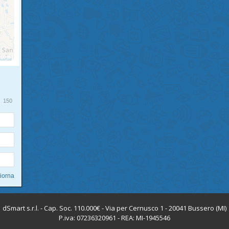
150
dSmart s.r.l. - Cap. Soc. 110.000€ - Via per Cernusco 1 - 20041 Bussero (MI)
P.iva: 07236320961 - REA: MI-1945546