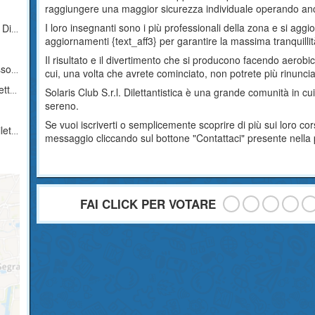
raggiungere una maggior sicurezza individuale operando anc
I loro insegnanti sono i più professionali della zona e si ag
tica
aggiornamenti {text_aff3} per garantire la massima tranquillità 
Il risultato e il divertimento che si producono facendo aerobi
stica
cui, una volta che avrete cominciato, non potrete più rinunc
ica
Solaris Club S.r.l. Dilettantistica è una grande comunità in 
sereno.
Se vuoi iscriverti o semplicemente scoprire di più sui loro co
ica
messaggio cliccando sul bottone "Contattaci" presente nella
FAI CLICK PER VOTARE