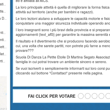
ed è affiliata all'AICS.
ica
La loro principale attività è quella di migliorare la forma fis
ica
attività sul territorio (anche per bambini e ragazzi).
tica
Le loro lezioni aiutano a sviluppare le capacità motorie e fisi
conquistare una maggior sicurezza individuale operando anch
I loro insegnanti sono i più bravi della provincia e si prepa
ica
aggiornamenti {text_aff3} per garantire la massima serenità e p
ica
Il risultato e il divertimento che si producono facendo aerobi
cui, una volta che sarete partiti, non potrete più farne a me
tica
provare???
tica
Scuola Di Danza La Petite Etoile Di Martina Segato Associazi
ica
famiglia in cui potrai trovare un ambiente sincero e sereno.
Se vuoi iscriverti o semplicemente informarti sui loro corsi p
cliccando sul bottone "Contattaci" presente nella pagina.
FAI CLICK PER VOTARE