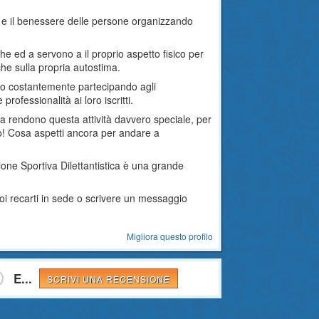
ica e il benessere delle persone organizzando
che ed a servono a il proprio aspetto fisico per
e sulla propria autostima.
rano costantemente partecipando agli
rofessionalità ai loro iscritti.
ca rendono questa attività davvero speciale, per
no! Cosa aspetti ancora per andare a
one Sportiva Dilettantistica è una grande
uoi recarti in sede o scrivere un messaggio
Migliora questo profilo
E...
SCRIVI UNA RECENSIONE