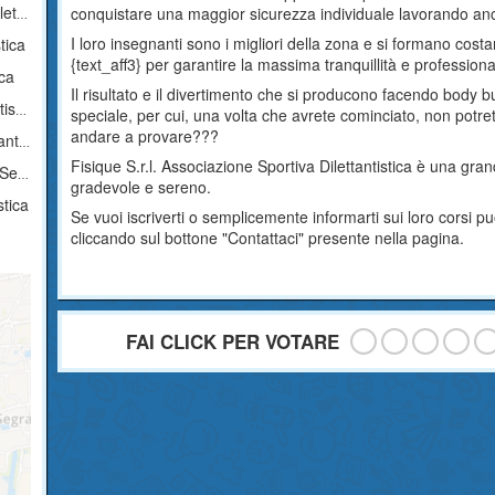
ica
conquistare una maggior sicurezza individuale lavorando anc
I loro insegnanti sono i migliori della zona e si formano co
tica
{text_aff3} per garantire la massima tranquillità e professionalit
ica
Il risultato e il divertimento che si producono facendo body b
ica
speciale, per cui, una volta che avrete cominciato, non potre
andare a provare???
tica
Fisique S.r.l. Associazione Sportiva Dilettantistica è una gr
stica
gradevole e sereno.
stica
Se vuoi iscriverti o semplicemente informarti sui loro corsi
cliccando sul bottone "Contattaci" presente nella pagina.
FAI CLICK PER VOTARE