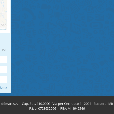
150
dSmart s.r.l. - Cap. Soc. 110.000€ - Via per Cernusco 1 - 20041 Bussero (MI)
P.iva: 07236320961 - REA: MI-1945546