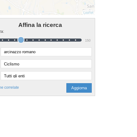
Affina la ricerca
za:
150
he correlate