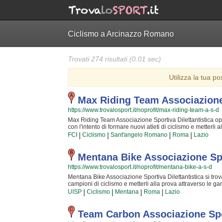
Ciclismo a Arcinazzo Romano
Trovati 274 risultati (0.01 sec)
Utilizza la tua po
Max Riding Team Associazione 
https://www.trovalosport.it/noprofit/max-riding-team-a-s-d
Max Riding Team Associazione Sportiva Dilettantistica ope
con l'intento di formare nuovi atleti di ciclismo e metterl
insieme al FCI! Il tutto all'insegna della totale sicurezza e
|
|
|
|
FCI
Ciclismo
Sant'angelo Romano
Roma
Lazio
diventare dei campioni ma è sicurezza che chiunque possa 
più preparati della Provincia ed hanno alle loro spalle a
migliore del crescere nuove generazioni di atleti e condivide
Mentana Bike Associazione Spo
una vita! Chi vuole fare oggi ciclismo deve affidarsi uni
https://www.trovalosport.it/noprofit/mentana-bike-a-s-d
Sportiva Dilettantistica è in quel gruppo di associazion
Associazione Sportiva Dilettantistica è una grande comuni
Mentana Bike Associazione Sportiva Dilettantistica si trova
passare davvero gradevole il tuo tempo libero. Se vuoi isc
campioni di ciclismo e metterli alla prova attraverso le ga
sede o inviare un messaggio cliccando sul bottone "Conta
all'insegna della assoluta sicurezza e... del divertimento
|
|
|
|
UISP
Ciclismo
Mentana
Roma
Lazio
è sicurezza che ognuno possa avere questa ambizione e colt
della Provincia ed hanno alle loro spalle anni ed anni di 
nuove generazioni di atleti e condividere la propria passione,
Team Carbon Associazione Spor
oggi ciclismo deve affidarsi solamente a dei sinceri profe