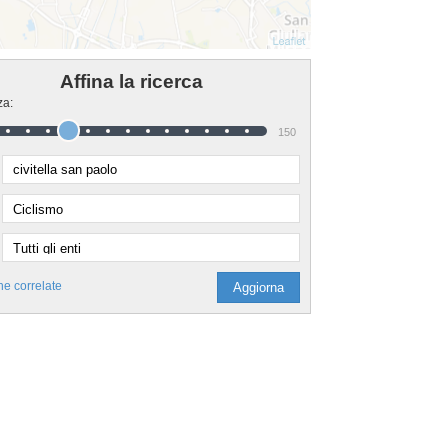
Affina la ricerca
za:
150
he correlate