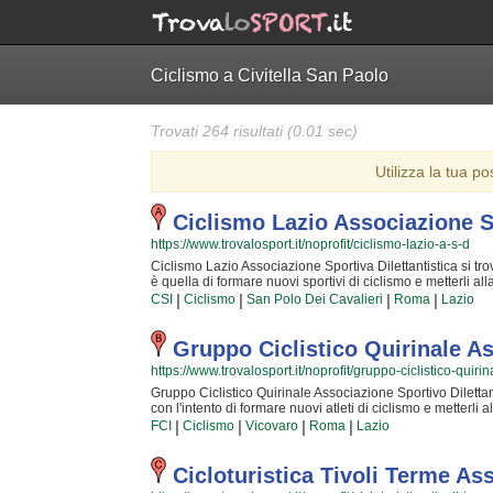
Ciclismo a Civitella San Paolo
Trovati 264 risultati (0.01 sec)
Utilizza la tua po
Ciclismo Lazio Associazione Sp
https://www.trovalosport.it/noprofit/ciclismo-lazio-a-s-d
Ciclismo Lazio Associazione Sportiva Dilettantistica si trova
è quella di formare nuovi sportivi di ciclismo e metterli 
insieme al CSI! Il tutto all'insegna della totale sicurezza e
|
|
|
|
CSI
Ciclismo
San Polo Dei Cavalieri
Roma
Lazio
diventare dei campioni ma è certezza che chiunque possa 
istruttori sono i più bravi della Provincia ed hanno alle lo
che dia più soddisfazione del crescere nuove generazioni di 
Gruppo Ciclistico Quirinale A
imparati in tutta una vita! Chi vuole fare oggi ciclismo dev
https://www.trovalosport.it/noprofit/gruppo-ciclistico-quiri
Associazione Sportiva Dilettantistica è in quel gruppo d
Lazio Associazione Sportiva Dilettantistica è una grande 
Gruppo Ciclistico Quirinale Associazione Sportivo Dilettant
passare davvero amichevole il tuo tempo. Se vuoi iscrivert
con l'intento di formare nuovi atleti di ciclismo e metterl
scrivere un messaggio cliccando sul bottone "Contattaci"
insieme al FCI! Il tutto all'insegna della assoluta sicurezz
|
|
|
|
FCI
Ciclismo
Vicovaro
Roma
Lazio
diventare dei campioni ma è sicurezza che ognuno possa av
più professionali della Provincia ed hanno alle loro spall
bella del crescere nuove generazioni di atleti e condividere 
Cicloturistica Tivoli Terme As
Chi vuole fare oggi ciclismo deve affidarsi unicamente a d