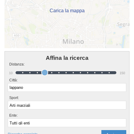
Carica la mappa
Affina la ricerca
Distanza:
10
150
Città:
Sport:
Ente: