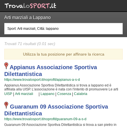
Arti marziali a Lappano
Trovati 71 risultati (0.01 sec)
Utilizza la tua posizione per affinare la ricerca
Appianus Associazione Sportiva
Dilettantistica
https://www.trovalosport.it/noprofit/appianus-a-s-d
Appianus Associazione Sportiva Dilettantistica si trova a lappano ed è
affiliata alla UISP. L'associazione è nata con l'intento di promuovere Le arti
marziali organizzando corsi per bambini, ragazzi e adulti. Se desiderate che
|
|
|
|
UISP
Arti marziali
Lappano
Cosenza
Calabria
vostro figlio o vostra figlia impari la disciplina, il rispetto e la concentrazione,
Le arti marziali è sicuramente lo sport giusto. I loro maestri di arti marziali
seguiranno i vostri figli passo per passo, ma restando sempre nell'ottica di
Guaranum 09 Associazione Sportiva
sviluppare i talenti e le capacità personali di ciascun atleta. Appianus
Dilettantistica
Associazione Sportiva Dilettantistica da sempre accoglie i bambini e i
ragazzi di lappano, in un ambiente serio e sano, in cui i vostri figli troveranno
https://www.trovalosport.it/noprofit/guaranum-09-a-s-d
sicuramente uno sfogo e uno svago e tanti nuovi amici. Gli allenamenti si
Guaranum 09 Associazione Sportiva Dilettantistica si trova a san pietro in
svolgono in palestra a lappano e coincidono con il calendario scolastico