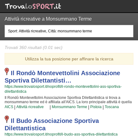
Attività ricreative a Monsummano Terme
Trovati 360 risultati (0.01 sec)
Utilizza la tua posizione per affinare la ricerca
Il Rondò Montevettolini Associazione
Sportiva Dilettantisti…
https://www.trovalosport.it/noprofit/il-rondo-montevettolini-ass-sportiva-
dilettantistica
Il Rondò Montevettolini Associazione Sportiva Dilettantistica si trova a
monsummano terme ed è affiliata all'AICS. La loro principale attività è quella
di promuovere il calcio balilla proponendo corsi rivolti a bambini e ragazzi. Il
|
|
|
|
AICS
Attività ricreative
Monsummano Terme
Pistoia
Toscana
Rondò Montevettolini Associazione Sportiva Dilettantistica è radicata nella
comunità di monsummano terme ha educato generazioni di atleti,
accompagnandoli in tutto il percorso di crescita e di maturazione tipico degli
Il Budo Associazione Sportiva
sport di squadra. I loro istruttori di calcio balilla sono tra i più esperti e
Dilettantistica
qualificati della zona e sono sicuramente i più adatti a sviluppare il talento
dei bambini che iniziano a giocare e dei ragazzi che vogliono raggiungere
https://www.trovalosport.it/noprofit/il-budo-ass-sportiva-dilettantistica
livelli di eccellenza. Per questo motivo Il Rondò Montevettolini Associazione