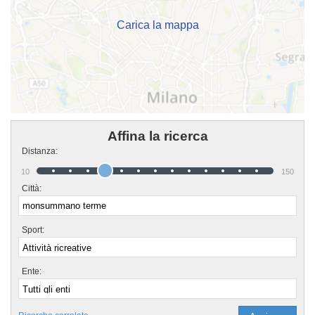
venire in sede o mandare un messaggio cliccando sul bottone "Contattaci"
presente nella pagina.
Carica la mappa
Affina la ricerca
Distanza:
10
150
Città:
Sport:
Ente: