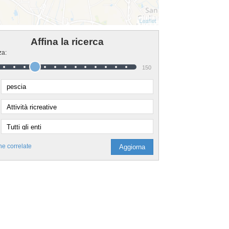
Affina la ricerca
za:
150
he correlate