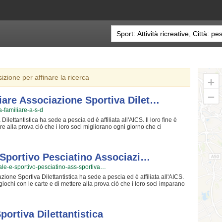
sizione per affinare la ricerca
iare Associazione Sportiva Dilet…
a-familiare-a-s-d
ttantistica ha sede a pescia ed è affiliata all'AICS. Il loro fine è
tere alla prova ciò che i loro soci migliorano ogni giorno che ci
i e danno a tutti l'opportunità di imparare gli uni dagli altri e di
re idee e nuove soluzioni! I loro iscritti "storici" sono tra i più
 strettissima collaborazione; per loro non c'è cosa che dia più
nuovi iscritti! La soddisfazione che scaturisce facendo attività
E Sportivo Pesciatino Associazi…
 una volta che sarete partiti, non potrete più farne a meno!! Cosa aspetti
turale-e-sportivo-pesciatino-ass-sportiva…
amiliare Associazione Sportiva Dilettantistica è una grande famiglia
 in cui passare davvero bene il tuo tempo libero lontano dagli affanni
ione Sportiva Dilettantistica ha sede a pescia ed è affiliata all'AICS.
 informazioni sui loro corsi puoi andare in sede o mandare un messaggio
giochi con le carte e di mettere alla prova ciò che i loro soci imparano
no durante incontri mensili e danno a chiunque l'opportunità di imparare
, ma anche di poter confrontare idee e nuove soluzioni! I loro iscritti
ffiatati da lunghi periodi di strettissima collaborazione; per loro non c'è
 i nuovi iscritti! La soddisfazione che scaturisce facendo giochi con le
portiva Dilettantistica
volta che sarete partiti, non potrete più farne a meno!! Provare per