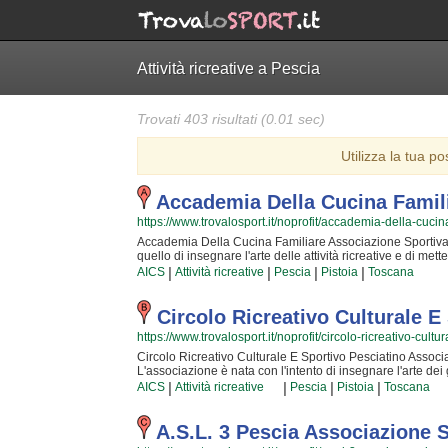
Attività ricreative a Pescia
Trovati 403 risultati (0.01 sec)
Utilizza la tua po
Accademia Della Cucina Famil
https://www.trovalosport.it/noprofit/accademia-della-cucin
Accademia Della Cucina Familiare Associazione Sportiva Dile
quello di insegnare l'arte delle attività ricreative e di met
frequentano! Le loro attività si svolgono in incontri periodic
|
|
|
|
AICS
Attività ricreative
Pescia
Pistoia
Toscana
verificare i progressi nel tempo, ma anche di poter confronta
professionali della zona e sono ormai affiatati da lustri di
soddisfazione che condividere la propria esperienza con i 
Circolo Ricreativo Culturale 
ricreative rende questa attività davvero speciale, per cui,
https://www.trovalosport.it/noprofit/circolo-ricreativo-cul
ancora per andare a provare??? Accademia Della Cucina F
in cui potrai trovare un ambiente amichevole e amichevole
Circolo Ricreativo Culturale E Sportivo Pesciatino Associaz
quotidiani. Se vuoi iscriverti o semplicemente avere più
L'associazione è nata con l'intento di insegnare l'arte dei 
cliccando sul bottone "Contattaci" presente nella pagina.
ogni giorno che ci frequentano! Le loro attività si svolgo
|
|
|
|
AICS
Attività ricreative
Pescia
Pistoia
Toscana
gli uni dagli altri e di verificare i miglioramenti nel tempo
"storici" sono tra i più bravi della provincia e sono ormai a
attività migliore che condividere la propria esperienza con
A.s.l. 3 Pescia Associazione S
carte rende questa attività davvero speciale, per cui, una 