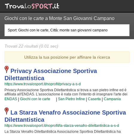
Giochi con le carte a Monte San Giovanni Campano
Trovati 22 risultati (0.01 sec)
Utilizza la tua posizione per affinare la ricerca
Privacy Associazione Sportiva
Dilettantistica
https://www.trovalosport.it/noprofit/privacy-a-s-d
Privacy Associazione Sportiva Dilettantistica si trova a san pietro infine ed è
affiliata all'ENDAS. L'associazione è nata con l'intento di insegnare l'arte dei
giochi con le carte e di mettere alla prova ciò che i loro soci scoprono ogni
|
|
|
|
ENDAS
Giochi con le carte
San Pietro Infine
Caserta
Campania
giorno che ci frequentano! Le loro attività si svolgono in incontri mensili e
danno a chiunque l'opportunità di imparare gli uni dagli altri e di verificare i
progressi nel tempo, ma anche di poter confrontare idee e nuove soluzioni! I
La Starza Venafro Associazione Sportiva
loro iscritti "storici" sono tra i più preparati della provincia e sono ormai
Dilettantistica
affiatati da lustri di strettissima collaborazione; per loro non c'è attività più
bella che condividere la propria esperienza con i nuovi iscritti! Il divertimento
https://www.trovalosport.it/noprofit/la-starza-venafro-dilettantistica-a-s-d
che scaturisce facendo giochi con le carte rende questa attività davvero
La Starza Venafro Dilettantistica Associazione Sportiva Dilettantistica ha
speciale, per cui, una volta che avrete iniziato, non potrete più dimenticarla!!