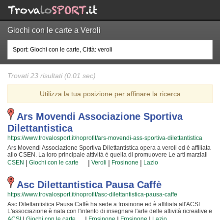
Giochi con le carte a Veroli
Trovati 23 risultati (0.01 sec)
Utilizza la tua posizione per affinare la ricerca
Ars Movendi Associazione Sportiva
Dilettantistica
https://www.trovalosport.it/noprofit/ars-movendi-ass-sportiva-dilettantistica
Ars Movendi Associazione Sportiva Dilettantistica opera a veroli ed è affiliata
allo CSEN. La loro principale attività è quella di promuovere Le arti marziali
organizzando corsi rivolti a bambini, ragazzi e adulti. Se desiderate che
|
|
|
|
CSEN
Giochi con le carte
Veroli
Frosinone
Lazio
vostro figlio o vostra figlia impari la disciplina, il rispetto e la concentrazione,
Le arti marziali è sicuramente lo sport più adatto. I loro maestri di arti marziali
seguiranno i vostri figli quotidianamente, ma restando sempre nell'ottica di
Asc Dilettantistica Pausa Caffè
sviluppare i talenti e le capacità personali di ciascun atleta. Ars Movendi
https://www.trovalosport.it/noprofit/asc-dilettantistica-pausa-caffe
Associazione Sportiva Dilettantistica da sempre accoglie i bambini e i
ragazzi di veroli, in un ambiente serio e sano, in cui i vostri figli troveranno
Asc Dilettantistica Pausa Caffè ha sede a frosinone ed è affiliata all'ACSI.
sicuramente uno sfogo e uno svago e tanti nuovi amici. Gli allenamenti si
L'associazione è nata con l'intento di insegnare l'arte delle attività ricreative e
svolgono in palestra a veroli e seguono l'andamento del calendario
di mettere alla prova ciò che i loro soci imparano ogni giorno che ci
|
|
|
|
ACSI
Giochi con le carte
Frosinone
Frosinone
Lazio