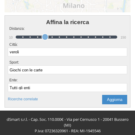
Affina la ricerca
Distanza:
10
150
Città:
Sport:
Ente:
Ricerche correlate
dSmart s.r.l. - Cap. Soc. 110.000€ - Via per Cernusco 1 - 20041 Bussero
(MI)
P.iva: 07236320961 - REA: MI-1945546