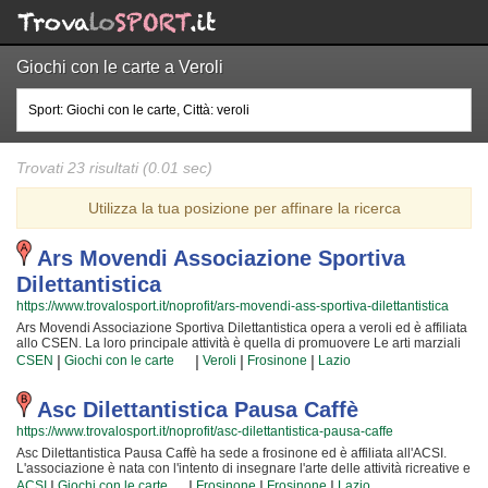
Giochi con le carte a Veroli
Trovati 23 risultati (0.01 sec)
Utilizza la tua posizione per affinare la ricerca
Ars Movendi Associazione Sportiva
Dilettantistica
https://www.trovalosport.it/noprofit/ars-movendi-ass-sportiva-dilettantistica
Ars Movendi Associazione Sportiva Dilettantistica opera a veroli ed è affiliata
allo CSEN. La loro principale attività è quella di promuovere Le arti marziali
organizzando corsi rivolti a bambini, ragazzi e adulti. Se desiderate che
|
|
|
|
CSEN
Giochi con le carte
Veroli
Frosinone
Lazio
vostro figlio o vostra figlia impari la disciplina, il rispetto e la concentrazione,
Le arti marziali è sicuramente lo sport più adatto. I loro maestri di arti marziali
seguiranno i vostri figli quotidianamente, ma restando sempre nell'ottica di
Asc Dilettantistica Pausa Caffè
sviluppare i talenti e le capacità personali di ciascun atleta. Ars Movendi
https://www.trovalosport.it/noprofit/asc-dilettantistica-pausa-caffe
Associazione Sportiva Dilettantistica da sempre accoglie i bambini e i
ragazzi di veroli, in un ambiente serio e sano, in cui i vostri figli troveranno
Asc Dilettantistica Pausa Caffè ha sede a frosinone ed è affiliata all'ACSI.
sicuramente uno sfogo e uno svago e tanti nuovi amici. Gli allenamenti si
L'associazione è nata con l'intento di insegnare l'arte delle attività ricreative e
svolgono in palestra a veroli e seguono l'andamento del calendario
di mettere alla prova ciò che i loro soci imparano ogni giorno che ci
|
|
|
|
ACSI
Giochi con le carte
Frosinone
Frosinone
Lazio