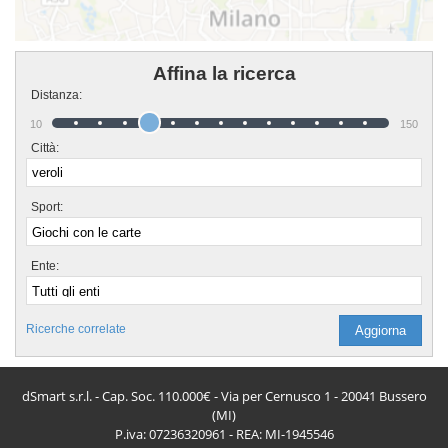
Affina la ricerca
Distanza:
10
150
Città:
Sport:
Ente:
Ricerche correlate
dSmart s.r.l. - Cap. Soc. 110.000€ - Via per Cernusco 1 - 20041 Bussero
(MI)
P.iva: 07236320961 - REA: MI-1945546