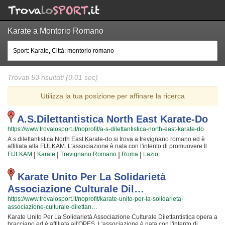
Karate a Montorio Romano
Trovati 53 risultati (0.01 sec)
Utilizza la tua posizione per affinare la ricerca
A.s.dilettantistica North East Karate-Do
https://www.trovalosport.it/noprofit/a-s-dilettantistica-north-east-karate-do
A.s.dilettantistica North East Karate-do si trova a trevignano romano ed è
affiliata alla FIJLKAM. L'associazione è nata con l'intento di promuovere Il
karate organizzando corsi rivolti a bambini, ragazzi e adulti. Se desiderate
|
|
|
|
FIJLKAM
Karate
Trevignano Romano
Roma
Lazio
che vostro figlio o vostra figlia impari la disciplina, il rispetto e la
concentrazione, Il karate è sicuramente lo sport più adatto. I loro maestri di
karate seguiranno i vostri figli quotidianamente, ma restando sempre
Karate Unito Per La Solidarietà
nell'ottica di sviluppare i talenti e le capacità personali di ciascun atleta.
Associazione Culturale Dil…
A.s.dilettantistica North East Karate-do da sempre accoglie i bambini e i
ragazzi di trevignano romano, in un ambiente serio e sano, in cui i vostri figli
https://www.trovalosport.it/noprofit/karate-unito-per-la-solidarieta-
troveranno sicuramente uno sfogo e uno svago e tanti nuovi amici. Gli
associazione-culturale-dilettan…
allenamenti si svolgono in palestra a trevignano romano e seguono
l'andamento del calendario scolastico mentre le gare si svolgono
Karate Unito Per La Solidarietà Associazione Culturale Dilettantistica opera a
generalmente nel fine settimana. Se vuoi iscriverti o semplicemente avere
bracciano ed è affiliata all'OPES. L'associazione è nata con l'intento di