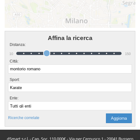
Affina la ricerca
Distanza:
10
150
Città:
Sport:
Ente:
Ricerche correlate
dSmart s.r.l. - Cap. Soc. 110.000€ - Via per Cernusco 1 - 20041 Bussero