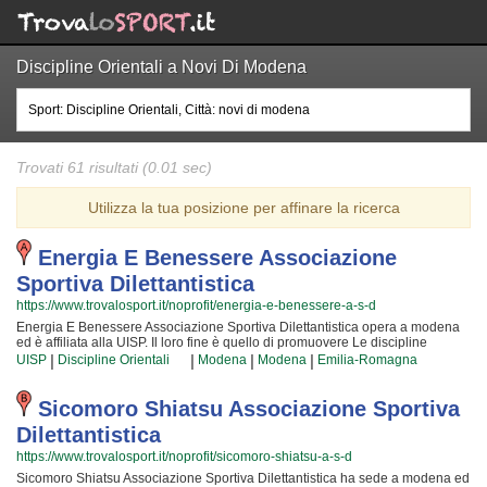
Discipline Orientali a Novi Di Modena
Trovati 61 risultati (0.01 sec)
Utilizza la tua posizione per affinare la ricerca
Energia E Benessere Associazione
Sportiva Dilettantistica
https://www.trovalosport.it/noprofit/energia-e-benessere-a-s-d
Energia E Benessere Associazione Sportiva Dilettantistica opera a modena
ed è affiliata alla UISP. Il loro fine è quello di promuovere Le discipline
orientali organizzando corsi per bambini, ragazzi e adulti. Se desiderate che
|
|
|
|
UISP
Discipline Orientali
Modena
Modena
Emilia-Romagna
vostro figlio o vostra figlia impari la disciplina, il rispetto e la concentrazione,
Le discipline orientali è sicuramente lo sport più adatto. I loro maestri di
discipline orientali seguiranno i vostri figli passo per passo, ma restando
Sicomoro Shiatsu Associazione Sportiva
sempre nell'ottica di sviluppare i talenti e le capacità personali di ciascun
Dilettantistica
atleta. Energia E Benessere Associazione Sportiva Dilettantistica da sempre
accoglie i bambini e i ragazzi di modena, in un ambiente serio e sano, in cui i
https://www.trovalosport.it/noprofit/sicomoro-shiatsu-a-s-d
vostri figli troveranno sicuramente uno sfogo e uno svago e tanti nuovi amici.
Sicomoro Shiatsu Associazione Sportiva Dilettantistica ha sede a modena ed
Gli allenamenti si svolgono in palestra a modena e coincidono con il