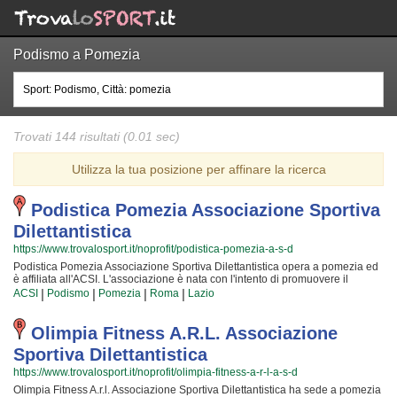
Podismo a Pomezia
Trovati 144 risultati (0.01 sec)
Utilizza la tua posizione per affinare la ricerca
Podistica Pomezia Associazione Sportiva
Dilettantistica
https://www.trovalosport.it/noprofit/podistica-pomezia-a-s-d
Podistica Pomezia Associazione Sportiva Dilettantistica opera a pomezia ed
è affiliata all'ACSI. L'associazione è nata con l'intento di promuovere il
podismo organizzando gare sul territorio e corsi per bambini, ragazzi e
|
|
|
|
ACSI
Podismo
Pomezia
Roma
Lazio
adulti. L'attività è incentrata sia sul miglioramento delle capacità motorie e
fisiche degli atleti sia sulla creazione di quelle qualità personali che si
acquisiscono quotidianamente affrontando sfide articolate. Proprio per
Olimpia Fitness A.r.l. Associazione
questo motivo gli istruttori sono tra i più preparati della provincia e sono
Sportiva Dilettantistica
capaci di trasmettere quelle qualità in cui Podistica Pomezia Associazione
Sportiva Dilettantistica crede fin dalla sua genesi. La passione, i sacrifici e la
https://www.trovalosport.it/noprofit/olimpia-fitness-a-r-l-a-s-d
continua ricerca della chiave per migliorare e superare i propri limiti
Olimpia Fitness A.r.l. Associazione Sportiva Dilettantistica ha sede a pomezia
personali rendono il podismo uno sport unico e da cui si viene