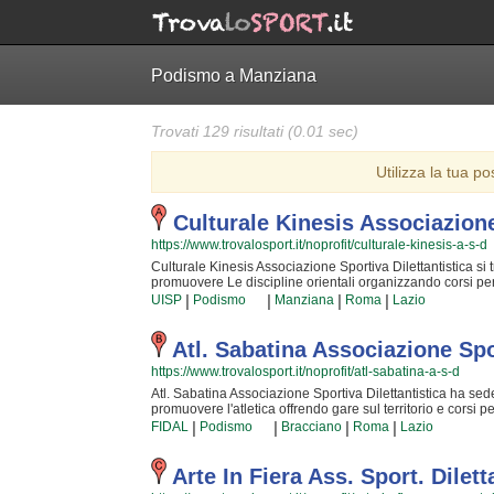
Podismo a Manziana
Trovati 129 risultati (0.01 sec)
Utilizza la tua po
Culturale Kinesis Associazione
https://www.trovalosport.it/noprofit/culturale-kinesis-a-s-d
Culturale Kinesis Associazione Sportiva Dilettantistica si tr
promuovere Le discipline orientali organizzando corsi per b
impari la disciplina, il rispetto e la concentrazione, Le disc
|
|
|
|
UISP
Podismo
Manziana
Roma
Lazio
orientali seguiranno i vostri figli quotidianamente, ma rest
ciascun atleta. Culturale Kinesis Associazione Sportiva Di
un ambiente serio e sano, in cui i vostri figli troveranno 
Atl. Sabatina Associazione Spor
svolgono in palestra a manziana e seguono l'andamento d
https://www.trovalosport.it/noprofit/atl-sabatina-a-s-d
week end. Se vuoi iscriverti o semplicemente scoprire di 
sul bottone "Contattaci" presente nella pagina.
Atl. Sabatina Associazione Sportiva Dilettantistica ha sede 
promuovere l'atletica offrendo gare sul territorio e corsi pe
delle capacità motorie e fisiche degli atleti sia sulla cr
|
|
|
|
FIDAL
Podismo
Bracciano
Roma
Lazio
affrontando sfide complesse. Proprio per questo motivo gli 
trasmettere quelle qualità in cui Atl. Sabatina Associazion
sacrifici e la continua ricerca della chiave per migliorare 
Arte In Fiera Ass. Sport. Dilett
da cui si viene immediatamente colpiti. Atl. Sabatina Asso