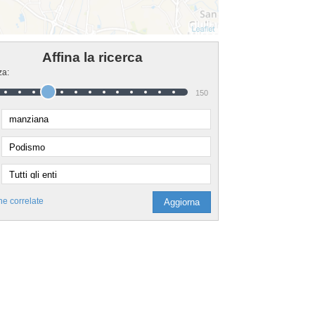
Affina la ricerca
za:
150
he correlate