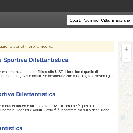
sizione per affinare la ricerca
 Sportiva Dilettantistica
ova a manziana ed è affiliata alla UISP. Il loro fine è quello di
ambini, ragazzi e adulti. Se desiderate che vostro figlio o vostra figlia
ipline orientali è sicuramente lo sport giusto. I loro maestri di discipline
ando sempre nell'ottica di sviluppare i talenti e le capacità personali di
lettantistica da sempre accoglie i bambini e i ragazzi di manziana, in
sicuramente uno sfogo e uno svago e tanti nuovi amici. Gli allenamenti si
tiva Dilettantistica
el calendario scolastico mentre le gare si tengono generalmente nel
più sui loro corsi puoi venire in sede o inviare un messaggio cliccando
a bracciano ed è affiliata alla FIDAL. Il loro fine è quello di
r bambini, ragazzi e adulti. L'attività è incentrata sia sulla definizione
eazione di quelle qualità personali che si acquisiscono quotidianamente
allenatori sono tra i più preparati della provincia e sono capaci di
e Sportiva Dilettantistica crede fin dalla sua genesi. La passione, i
e superare i propri limiti personali rendono l'atletica uno sport unico e
antistica
ciazione Sportiva Dilettantistica è una grande comunità in cui potrai