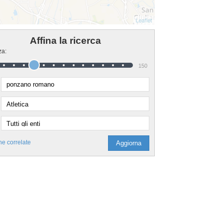
Affina la ricerca
za:
150
he correlate