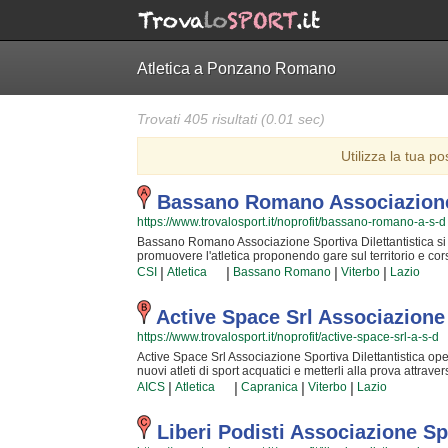
Atletica a Ponzano Romano
Trovati 405 risultati (0.01 sec)
Utilizza la tua po
Bassano Romano Associazione 
https://www.trovalosport.it/noprofit/bassano-romano-a-s-d
Bassano Romano Associazione Sportiva Dilettantistica si tr
promuovere l'atletica proponendo gare sul territorio e corsi
miglioramento delle capacità motorie e fisiche degli atleti
|
|
|
|
CSI
Atletica
Bassano Romano
Viterbo
Lazio
quotidianamente affrontando sfide difficili. Proprio per que
grado di trasmettere quegli ideali in cui Bassano Romano 
passione, i sacrifici e la continua ricerca della chiave per
Active Space Srl Associazione 
sport unico e da cui si viene immediatamente rapiti. Bas
https://www.trovalosport.it/noprofit/active-space-srl-a-s-d
famiglia in cui potrai trovare nuovi amici con cui allenarti, 
semplicemente scoprire di più sui loro corsi puoi recarti
Active Space Srl Associazione Sportiva Dilettantistica opera
presente nella pagina.
nuovi atleti di sport acquatici e metterli alla prova attrav
all'insegna della massima sicurezza e... del divertimento!
|
|
|
|
AICS
Atletica
Capranica
Viterbo
Lazio
ma è certezza che chiunque possa avere questa ambizione e 
della Provincia ed hanno alle loro spalle anni ed anni di
soddisfazione del crescere nuove generazioni di atleti e con
Liberi Podisti Associazione Spo
una vita di sacrifici! Chi vuole fare oggi sport acquatici d