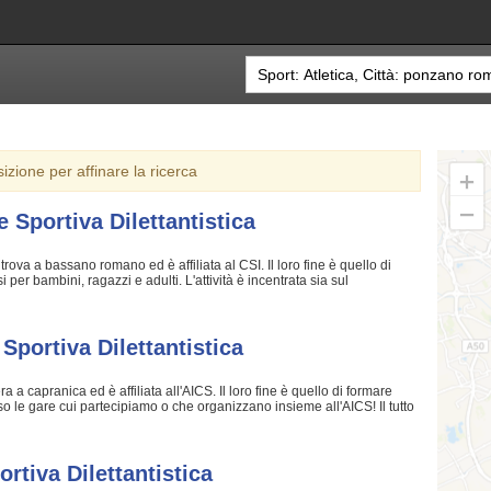
sizione per affinare la ricerca
Sportiva Dilettantistica
ova a bassano romano ed è affiliata al CSI. Il loro fine è quello di
 per bambini, ragazzi e adulti. L'attività è incentrata sia sul
 sia sulla creazione di quelle qualità personali che si acquisiscono
sto motivo gli allenatori sono tra i più preparati della zona e sono in
Associazione Sportiva Dilettantistica crede fin dalla sua nascita. La
 migliorare e superare i propri limiti personali rendono l'atletica uno
Sportiva Dilettantistica
sano Romano Associazione Sportiva Dilettantistica è una grande
istruttori qualificati e un ambiente ideale. Se vuoi iscriverti o
 in sede o mandare un messaggio cliccando sul bottone "Contattaci"
 a capranica ed è affiliata all'AICS. Il loro fine è quello di formare
erso le gare cui partecipiamo o che organizzano insieme all'AICS! Il tutto
 Certo, non tutti possono avere la sicurezza di diventare dei campioni
coltivare i grandi sogni della Vita! Gli istruttori sono i più bravi
 competenze nell'ambiente; per loro non c'è cosa che dia più
dividere la propria passione, abilità... e i tanti trucchetti imparati in
rtiva Dilettantistica
eve affidarsi unicamente a dei sicuri professionisti. Active Space Srl