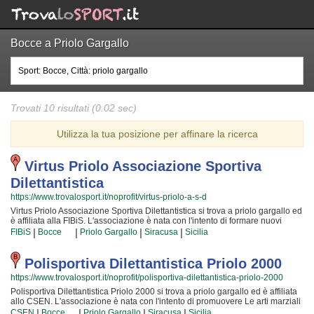
Bocce a Priolo Gargallo
Trovati 10 risultati (0.02 sec)
Utilizza la tua posizione per affinare la ricerca
Virtus Priolo Associazione Sportiva
Dilettantistica
https://www.trovalosport.it/noprofit/virtus-priolo-a-s-d
Virtus Priolo Associazione Sportiva Dilettantistica si trova a priolo gargallo ed
è affiliata alla FIBiS. L'associazione è nata con l'intento di formare nuovi
sportivi di bocce e metterli alla prova attraverso le competizioni cui
|
|
|
|
FIBiS
Bocce
Priolo Gargallo
Siracusa
Sicilia
partecipiamo o che organizzano insieme alla FIBiS! Il tutto all'insegna della
assoluta sicurezza e... del divertimento! Certo, non tutti possono avere la
certezza di diventare dei campioni ma è certezza che chiunque possa avere
Polisportiva Dilettantistica Priolo 2000
questa ambizione e coltivare i grandi sogni della Vita! Gli istruttori sono i più
https://www.trovalosport.it/noprofit/polisportiva-dilettantistica-priolo-2000
preparati della Provincia ed hanno alle loro spalle anni ed anni di
competenze in questo mondo; per loro non c'è cosa migliore del crescere
Polisportiva Dilettantistica Priolo 2000 si trova a priolo gargallo ed è affiliata
nuove generazioni di atleti e mettere a disposizione la propria passione,
allo CSEN. L'associazione è nata con l'intento di promuovere Le arti marziali
abilità... e i tanti trucchetti imparati in tutta una vita! Chi vuole fare oggi bocce
organizzando corsi per bambini, ragazzi e adulti. Se desiderate che vostro
|
|
|
|
CSEN
Bocce
Priolo Gargallo
Siracusa
Sicilia